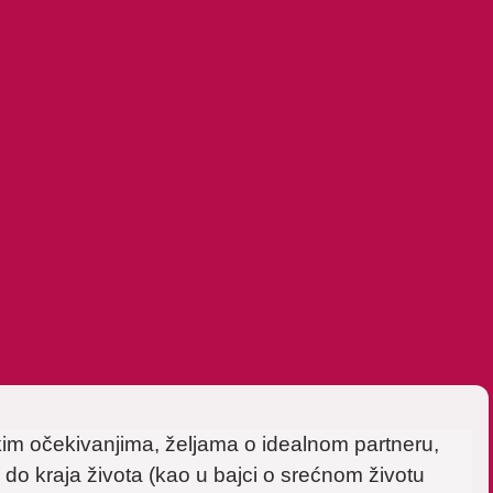
kim očekivanjima, željama o idealnom partneru,
e do kraja života (kao u bajci o srećnom životu