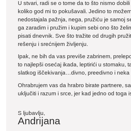
U stvari, radi se o tome da to što nismo dobil
koliko god mi to pokušavali. Jedino to možemo
nedostajala pažnja, nega, pružiću je samoj s
ga zaradim i pružim i kupim sebi ono što žel
pisati dnevnik. Sve što tražite od drugih pruži
rešenju i srećnijem življenju.
Ipak, ne bih da vas previše zabrinem, prelepo 
to najlepši osećaj ikada, leptirići u stomaku, ta
slatkog iščekivanja…divno, preedivno i neka
Ohrabrujem vas da hrabro birate partnere, sad
uključiti i razum i srce, jer kad jedno od tog
S ljubavlju,
Andrijana