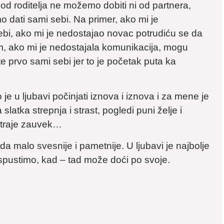
i od roditelja ne možemo dobiti ni od partnera,
 dati sami sebi. Na primer, ako mi je
ebi, ako mi je nedostajao novac potrudiću se da
im, ako mi je nedostajala komunikacija, mogu
te prvo sami sebi jer to je početak puta ka
je u ljubavi počinjati iznova i iznova i za mene je
 slatka strepnja i strast, pogledi puni želje i
 traje zauvek…
a malo svesnije i pametnije. U ljubavi je najbolje
a ispustimo, kad – tad može doći po svoje.