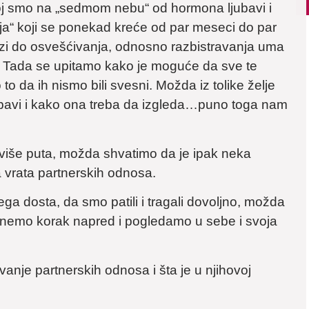
kojoj smo na „sedmom nebu“ od hormona ljubavi i
nja“ koji se ponekad kreće od par meseci do par
lazi do osvešćivanja, odnosno razbistravanja uma
va. Tada se upitamo kako je moguće da sve te
 da ih nismo bili svesni. Možda iz tolike želje
ljubavi i kako ona treba da izgleda…puno toga nam
i više puta, možda shvatimo da je ipak neka
a vrata partnerskih odnosa.
a dosta, da smo patili i tragali dovoljno, možda
enemo korak napred i pogledamo u sebe i svoja
vanje partnerskih odnosa i šta je u njihovoj