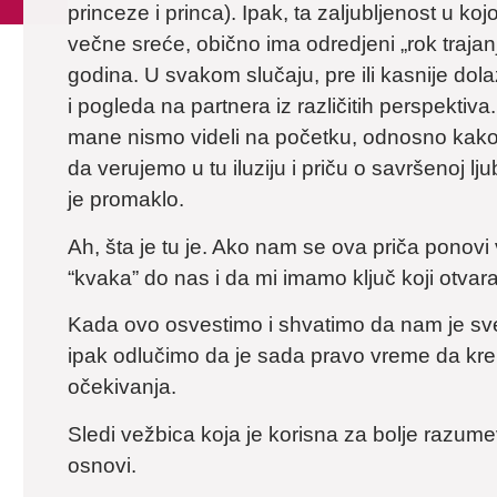
princeze i princa). Ipak, ta zaljubljenost u 
večne sreće, obično ima odredjeni „rok traja
godina. U svakom slučaju, pre ili kasnije do
i pogleda na partnera iz različitih perspekti
mane nismo videli na početku, odnosno kako to
da verujemo u tu iluziju i priču o savršenoj 
je promaklo.
Ah, šta je tu je. Ako nam se ova priča ponov
“kvaka” do nas i da mi imamo ključ koji otvar
Kada ovo osvestimo i shvatimo da nam je sveg
ipak odlučimo da je sada pravo vreme da kr
očekivanja.
Sledi vežbica koja je korisna za bolje razume
osnovi.