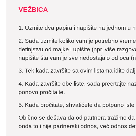
VEŽBICA
1. Uzmite dva papira i napišite na jednom u 
2. Sada uzmite koliko vam je potrebno vremen
detinjstvu od majke i upišite (npr. više razgov
napišite šta vam je sve nedostajalo od oca (npr
3. Tek kada završite sa ovim listama idite dal
4. Kada završite obe liste, sada precrtajte naz
ponovo pročitajte.
5. Kada pročitate, shvatićete da potpuno iste 
Obično se dešava da od partnera tražimo da n
onda to i nije partnerski odnos, već odnos dete