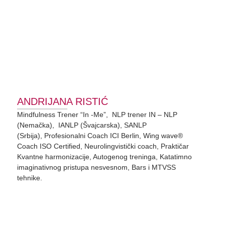
ANDRIJANA RISTIĆ
Mindfulness Trener “In -Me”, NLP trener IN – NLP
(Nemačka), IANLP (Švajcarska), SANLP
(Srbija), Profesionalni Coach ICI Berlin, Wing wave®
Coach ISO Certified, Neurolingvistički coach, Praktičar
Kvantne harmonizacije, Autogenog treninga, Katatimno
imaginativnog pristupa nesvesnom, Bars i MTVSS
tehnike.