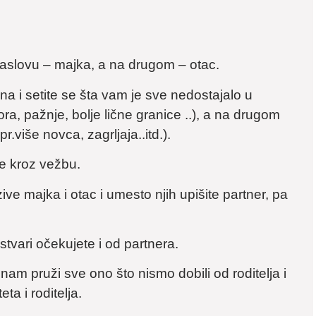
naslovu – majka, a na drugom – otac.
a i setite se šta vam je sve nedostajalo u
ora, pažnje, bolje lične granice ..), a na drugom
.više novca, zagrljaja..itd.).
je kroz vežbu.
ive majka i otac i umesto njih upišite partner, pa
stvari očekujete i od partnera.
am pruži sve ono što nismo dobili od roditelja i
ta i roditelja.