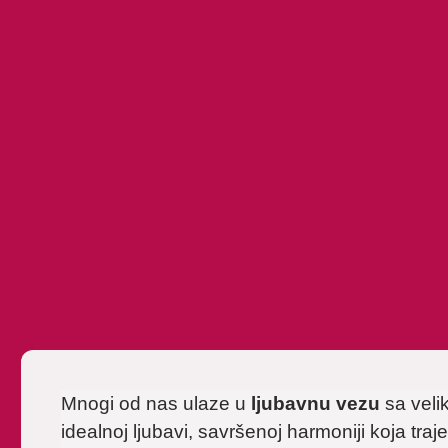
Mnogi od nas ulaze u
ljubavnu vezu
sa veli
idealnoj ljubavi, savršenoj harmoniji koja traj